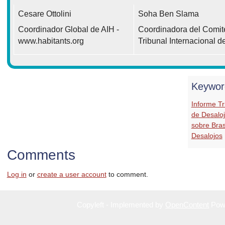
Cesare Ottolini
Soha Ben Slama
Coordinador Global de AIH -
Coordinadora del Comité 
www.habitants.org
Tribunal Internacional d
Keywor
Informe Tr
de Desalo
sobre Bras
Desalojos
Comments
Log in
or
create a user account
to comment.
Copyleft - Implemented by
OpenContent
Pow