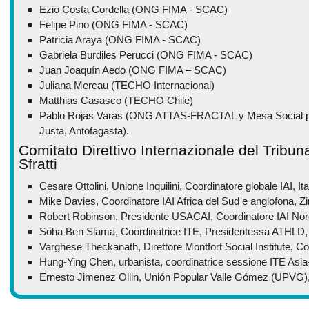
Ezio Costa Cordella (ONG FIMA - SCAC)
Felipe Pino (ONG FIMA - SCAC)
Patricia Araya (ONG FIMA - SCAC)
Gabriela Burdiles Perucci (ONG FIMA - SCAC)
Juan Joaquín Aedo (ONG FIMA – SCAC)
Juliana Mercau (TECHO Internacional)
Matthias Casasco (TECHO Chile)
Pablo Rojas Varas (ONG ATTAS-FRACTAL y Mesa Social por
Justa, Antofagasta).
Comitato Direttivo Internazionale del Tribun
Sfratti
Cesare Ottolini, Unione Inquilini, Coordinatore globale IAI, Ita
Mike Davies, Coordinatore IAI Africa del Sud e anglofona,
Robert Robinson, Presidente USACAI, Coordinatore IAI No
Soha Ben Slama, Coordinatrice ITE, Presidentessa ATHLD, C
Varghese Theckanath, Direttore Montfort Social Institute, Co
Hung-Ying Chen, urbanista, coordinatrice sessione ITE Asia
Ernesto Jimenez Ollin, Unión Popular Valle Gómez (UPVG)