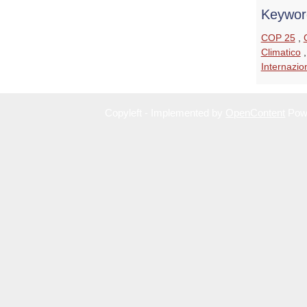
Keywor
COP 25
,
Climatico
Internazion
Copyleft - Implemented by
OpenContent
Pow