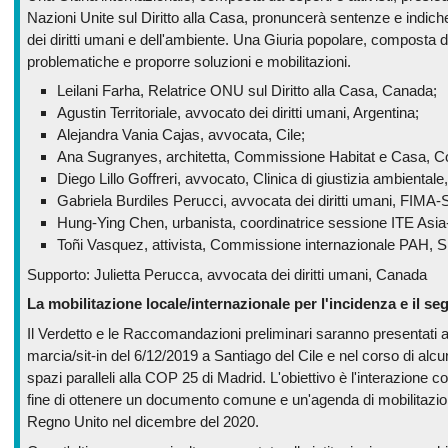
Nazioni Unite sul Diritto alla Casa, pronuncerà sentenze e indic
dei diritti umani e dell'ambiente. Una Giuria popolare, composta da
problematiche e proporre soluzioni e mobilitazioni.
Leilani Farha, Relatrice ONU sul Diritto alla Casa, Canada;
Agustin Territoriale, avvocato dei diritti umani, Argentina;
Alejandra Vania Cajas, avvocata, Cile;
Ana Sugranyes, architetta, Commissione Habitat e Casa, Col
Diego Lillo Goffreri, avvocato, Clinica di giustizia ambientale,
Gabriela Burdiles Perucci, avvocata dei diritti umani, FIMA
Hung-Ying Chen, urbanista, coordinatrice sessione ITE Asia
Toñi Vasquez, attivista, Commissione internazionale PAH, 
Supporto: Julietta Perucca, avvocata dei diritti umani, Canada
La mobilitazione locale/internazionale per l'incidenza e il seg
Il Verdetto e le Raccomandazioni preliminari saranno presentati a
marcia/sit-in del 6/12/2019 a Santiago del Cile e nel corso di alcune
spazi paralleli alla COP 25 di Madrid. L'obiettivo è l'interazione c
fine di ottenere un documento comune e un'agenda di mobilitazion
Regno Unito nel dicembre del 2020.