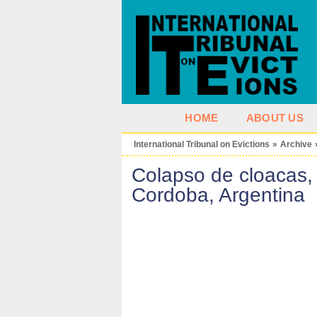
HOME
ABOUT US
International Tribunal on Evictions
»
Archive
Colapso de cloacas, 
Cordoba, Argentina