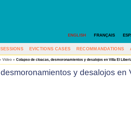
ENGLISH
FRANÇAIS
ES
SESSIONS
EVICTIONS CASES
RECOMMANDATIONS
»
Video
»
Colapso de cloacas, desmoronamientos y desalojos en Villa El Libert
desmoronamientos y desalojos en Vi